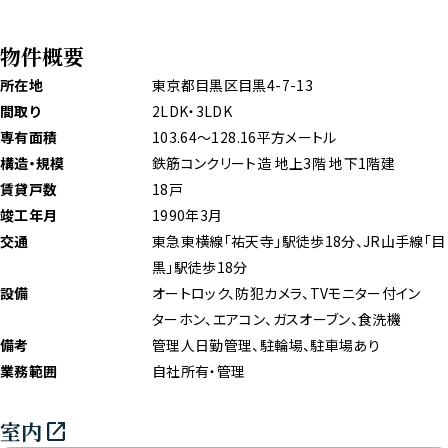
Managed
Properties
物件概要
管理物件
物件概要のデータ
所在地
東京都目黒区目黒4-7-13
オフィスビル
間取り
2LDK・3LDK
住宅
専有面積
103.64～128.16平方メートル
商業施設
構造・規模
鉄筋コンクリート造 地上3階 地下1階建
賃貸戸数
18戸
Join Us
竣工年月
1990年3月
採用情報
交通
東急東横線「祐天寺」駅徒歩18分、JR山手線「目
黒」駅徒歩18分
News Release
設備
オートロック、防犯カメラ、TVモニター付イン
お知らせ
ターホン、エアコン、ガスオーブン、食洗機
備考
管理人日勤管理、駐輪場、駐車場あり
業務範囲
自社所有・管理
室内