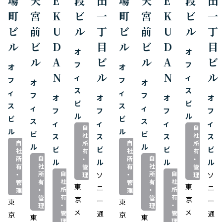
場
天
E
段
田
場
天
E
段
田
町
宮
K
ビ
一
町
宮
K
ビ
一
ビ
前
U
ル
丁
ビ
前
U
ル
丁
ル
ビ
D
目
ル
ビ
D
目
オ
オ
ル
A
ビ
ル
A
ビ
フ
フ
オ
オ
N
ル
N
ル
ィ
ィ
フ
フ
オ
オ
ス
ス
ィ
ィ
フ
フ
オ
オ
オ
オ
ビ
ビ
ス
ス
ィ
ィ
フ
フ
フ
フ
ル
ル
ビ
ビ
ス
ス
ィ
ィ
ィ
ィ
自
自
ル
ル
ビ
ビ
社
社
ス
ス
ス
ス
自
自
所
所
ル
ル
ビ
ビ
ビ
ビ
社
社
有
有
自
自
所
所
・
・
ル
ル
ル
ル
社
社
有
有
管
管
自
自
所
所
・
ソ
・
ソ
理
理
社
社
有
有
管
管
東
東
ニ
ニ
所
所
・
・
理
理
有
有
管
管
京
京
ー
ー
東
東
・
・
理
理
メ
メ
管
通
管
通
京
京
東
東
理
理