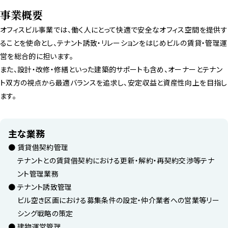
Managed
事業概要
Properties
オフィスビル事業では、働く人にとって快適で安全なオフィス空間を提供す
管理物件
ることを使命とし、テナント誘致・リレーションをはじめビルの賃貸・管理運
オフィスビル
営を総合的に担います。
住宅
また、設計・改修・修繕といった建築的サポートも含め、オーナーとテナン
商業施設
ト双方の視点から最適バランスを追求し、安定収益と資産性向上を目指し
ます。
Join Us
採用情報
主な業務
News Release
賃貸借契約管理
お知らせ
テナントとの賃貸借契約における更新・解約・再契約交渉等テナ
ント管理業務
テナント誘致管理
ビル空き区画における募集条件の設定・仲介業者への営業等リー
シング戦略の策定
建物運営管理