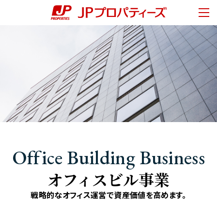
ページの先頭です。
ページ内移動用のリンクです。
ページの終わりです。
ここからヘッダーメニューです。
ヘッダーメニューはここまでです。
メニ
ヘッダーメニューへ移動します。
本文へ移動します。
ここから本文です。
About Us
会社情報
フッターメニューへ移動します。
社長メッセージ
経営理念
会社概要
サステナビリティ
Our Activities
事業紹介
Office Building Business
オフィスビル事業
住宅事業
オフィスビル事業
商業施設事業
戦略的な
オフィス運営で
資産価値を
高めます。
その他事業