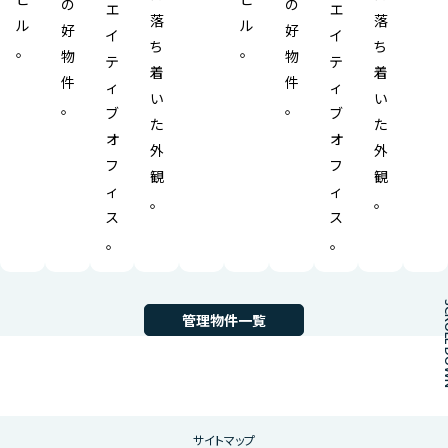
の
の
エ
エ
落
落
ル
ル
好
好
イ
イ
ち
ち
。
。
物
物
テ
テ
着
着
件
件
ィ
ィ
い
い
。
。
ブ
ブ
た
た
オ
オ
外
外
フ
フ
観
観
ィ
ィ
。
。
ス
ス
。
。
SCROL
管理物件一覧
ここからフッターメニューです。
サイトマップ