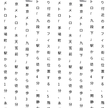
ト
ト
り
り
メ
メ
京
京
東
東
ロ
ロ
付
付
ト
ト
メ
メ
京
京
「
「
近
近
ロ
ロ
ト
ト
メ
メ
九
九
の
の
「
「
ロ
ロ
ト
ト
段
段
オ
オ
茅
茅
「
「
ロ
ロ
下
下
フ
フ
場
場
水
水
「
「
」
」
ィ
ィ
町
町
天
天
九
九
駅
駅
ス
ス
」
」
宮
宮
段
段
か
か
街
街
駅
駅
前
前
下
下
ら
ら
に
に
か
か
」
」
」
」
徒
徒
位
位
ら
ら
駅
駅
駅
駅
歩
歩
置
置
徒
徒
か
か
か
か
4
4
す
す
歩
歩
ら
ら
ら
ら
分
分
る
る
1
1
徒
徒
徒
徒
、
、
、
、
分
分
歩
歩
歩
歩
閑
閑
5
5
、
、
1
1
3
3
静
静
階
階
永
永
分
分
分
分