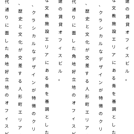
な
な
建
建
代
代
、
、
、
、
文
文
の
の
通
通
歴
歴
ク
ク
教
教
賃
賃
り
り
史
史
ラ
ラ
施
施
貸
貸
に
に
と
と
シ
シ
設
設
オ
オ
面
面
文
文
カ
カ
エ
エ
フ
フ
し
し
化
化
ル
ル
リ
リ
ィ
ィ
た
た
が
が
な
な
ア
ア
ス
ス
角
角
交
交
デ
デ
に
に
ビ
ビ
地
地
差
差
ザ
ザ
あ
あ
ル
ル
好
好
す
す
イ
イ
る
る
。
。
立
立
る
る
ン
ン
青
青
地
地
人
人
が
が
を
を
の
の
形
形
特
特
基
基
オ
オ
町
町
徴
徴
調
調
フ
フ
エ
エ
の
の
と
と
ィ
ィ
リ
リ
ク
ク
し
し
ス
ス
ア
ア
リ
リ
た
た
ビ
ビ