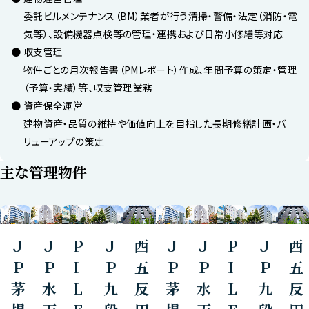
委託ビルメンテナンス（BM）業者が行う清掃・警備・法定（消防・電
気等）、設備機器点検等の管理・連携および日常小修繕等対応
収支管理
物件ごとの月次報告書（PMレポート）作成、年間予算の策定・管理
（予算・実績）等、収支管理業務
資産保全運営
建物資産・品質の維持や価値向上を目指した長期修繕計画・バ
リューアップの策定
主な管理物件
Ｊ
Ｊ
P
Ｊ
西
Ｊ
Ｊ
P
Ｊ
西
Ｐ
Ｐ
I
Ｐ
五
Ｐ
Ｐ
I
Ｐ
五
茅
水
L
九
反
茅
水
L
九
反