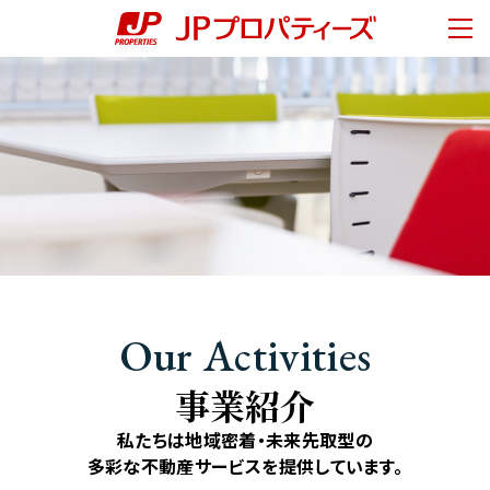
ページの先頭です。
ページ内移動用のリンクです。
ページの終わりです。
ここからヘッダーメニューです。
ヘッダーメニューはここまでです。
メニ
ヘッダーメニューへ移動します。
本文へ移動します。
ここから本文です。
About Us
会社情報
フッターメニューへ移動します。
社長メッセージ
経営理念
会社概要
サステナビリティ
Our Activities
事業紹介
Our Activities
オフィスビル事業
住宅事業
事業紹介
商業施設事業
私たちは地域密着・未来先取型の
その他事業
多彩な不動産サービスを提供しています。