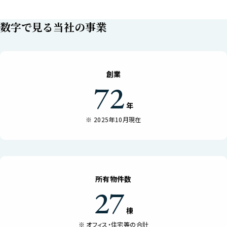
Managed
Properties
数字で見る当社の事業
管理物件
オフィスビル
住宅
創業
商業施設
72
年
Join Us
採用情報
2025年10月現在
News Release
お知らせ
所有物件数
27
棟
オフィス・住宅等の合計