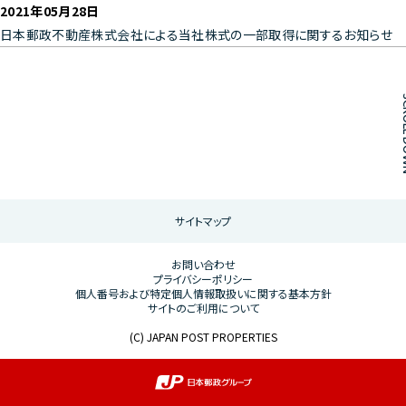
2021年05月28日
Managed
日本郵政不動産株式会社による当社株式の一部取得に関するお知らせ
Properties
管理物件
オフィスビル
SCROL
住宅
商業施設
Join Us
ここからフッターメニューです。
採用情報
サイトマップ
News Release
お問い合わせ
プライバシーポリシー
お知らせ
個人番号および特定個人情報取扱いに関する基本方針
サイトのご利用について
(C) JAPAN POST PROPERTIES