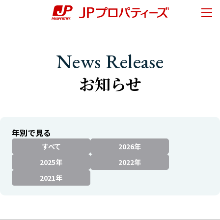
ページの先頭です。
ページ内移動用のリンクです。
ページの終わりです。
ここからヘッダーメニューです。
ヘッダーメニューはここまでです。
メニ
ヘッダーメニューへ移動します。
本文へ移動します。
ここから本文です。
About Us
会社情報
フッターメニューへ移動します。
News Release
社長メッセージ
経営理念
お知らせ
会社概要
サステナビリティ
Our Activities
年別で見る
事業紹介
すべて
2026年
オフィスビル事業
2025年
2022年
住宅事業
2021年
商業施設事業
その他事業